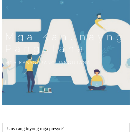
Mga Kanunayng
Pangutana
MGA KASAGARANG PANGUTANA
Unsa ang inyong mga presyo?