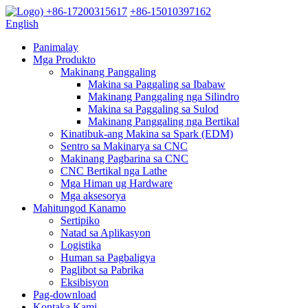
+86-17200315617
+86-15010397162
English
Panimalay
Mga Produkto
Makinang Panggaling
Makina sa Paggaling sa Ibabaw
Makinang Panggaling nga Silindro
Makina sa Paggaling sa Sulod
Makinang Panggaling nga Bertikal
Kinatibuk-ang Makina sa Spark (EDM)
Sentro sa Makinarya sa CNC
Makinang Pagbarina sa CNC
CNC Bertikal nga Lathe
Mga Himan ug Hardware
Mga aksesorya
Mahitungod Kanamo
Sertipiko
Natad sa Aplikasyon
Logistika
Human sa Pagbaligya
Paglibot sa Pabrika
Eksibisyon
Pag-download
Kontaka Kami