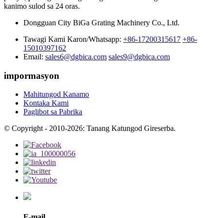
kanimo sulod sa 24 oras.
Dongguan City BiGa Grating Machinery Co., Ltd.
Tawagi Kami Karon/Whatsapp:
+86-17200315617
+86-
15010397162
Email:
sales6@dgbica.com
sales9@dgbica.com
impormasyon
Mahitungod Kanamo
Kontaka Kami
Paglibot sa Pabrika
© Copyright - 2010-2026: Tanang Katungod Gireserba.
E-mail