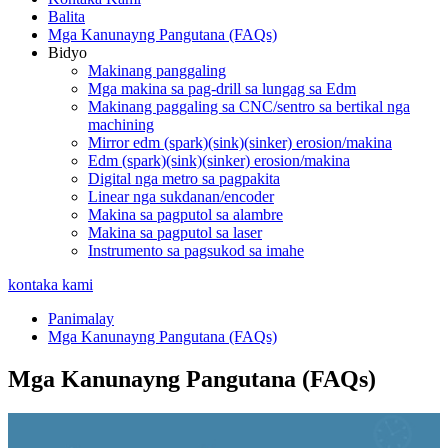
Balita
Mga Kanunayng Pangutana (FAQs)
Bidyo
Makinang panggaling
Mga makina sa pag-drill sa lungag sa Edm
Makinang paggaling sa CNC/sentro sa bertikal nga
machining
Mirror edm (spark)(sink)(sinker) erosion/makina
Edm (spark)(sink)(sinker) erosion/makina
Digital nga metro sa pagpakita
Linear nga sukdanan/encoder
Makina sa pagputol sa alambre
Makina sa pagputol sa laser
Instrumento sa pagsukod sa imahe
kontaka kami
Panimalay
Mga Kanunayng Pangutana (FAQs)
Mga Kanunayng Pangutana (FAQs)