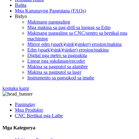
Balita
Mga Kanunayng Pangutana (FAQs)
Bidyo
Makinang panggaling
Mga makina sa pag-drill sa lungag sa Edm
Makinang paggaling sa CNC/sentro sa bertikal nga
machining
Mirror edm (spark)(sink)(sinker) erosion/makina
Edm (spark)(sink)(sinker) erosion/makina
Digital nga metro sa pagpakita
Linear nga sukdanan/encoder
Makina sa pagputol sa alambre
Makina sa pagputol sa laser
Instrumento sa pagsukod sa imahe
kontaka kami
Panimalay
Mga Produkto
CNC Bertikal nga Lathe
Mga Kategorya