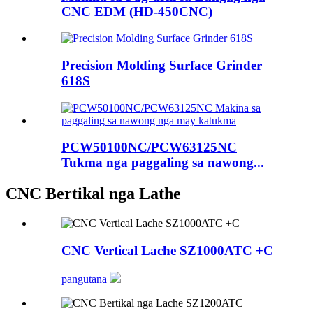
CNC EDM (HD-450CNC)
Precision Molding Surface Grinder
618S
PCW50100NC/PCW63125NC
Tukma nga paggaling sa nawong...
CNC Bertikal nga Lathe
CNC Vertical Lache SZ1000ATC +C
pangutana