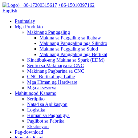
+86-17200315617
+86-15010397162
English
Panimalay
Mga Produkto
Makinang Panggaling
Makina sa Paggaling sa Ibabaw
Makinang Panggaling nga Silindro
Makina sa Paggaling sa Sulod
Makinang Panggaling nga Bertikal
Kinatibuk-ang Makina sa Spark (EDM)
Sentro sa Makinarya sa CNC
Makinang Pagbarina sa CNC
CNC Bertikal nga Lathe
Mga Himan ug Hardware
Mga aksesorya
Mahitungod Kanamo
Sertipiko
Natad sa Aplikasyon
Logistika
Human sa Pagbaligya
Paglibot sa Pabrika
Eksibisyon
Pag-download
Kontaka Kami