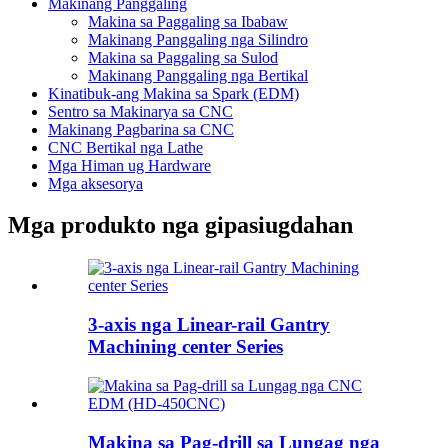
Makinang Panggaling
Makina sa Paggaling sa Ibabaw
Makinang Panggaling nga Silindro
Makina sa Paggaling sa Sulod
Makinang Panggaling nga Bertikal
Kinatibuk-ang Makina sa Spark (EDM)
Sentro sa Makinarya sa CNC
Makinang Pagbarina sa CNC
CNC Bertikal nga Lathe
Mga Himan ug Hardware
Mga aksesorya
Mga produkto nga gipasiugdahan
3-axis nga Linear-rail Gantry
Machining center Series
Makina sa Pag-drill sa Lungag nga