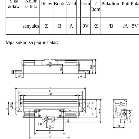
9 ka
Kolor
Dilaw
Berde
Asul
Itom
/
Pula/Itom
Puti
Pul
adlaw
sa hilo
Itom
senyales
Z
B
A
0V
/Z
/B
/A
5V
Mga sukod sa pag-instalar: