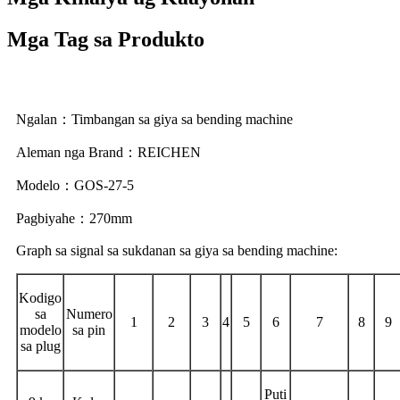
Mga Tag sa Produkto
Ngalan：Timbangan sa giya sa bending machine
Aleman nga Brand：REICHEN
Modelo：GOS-27-5
Pagbiyahe：270mm
Graph sa signal sa sukdanan sa giya sa bending machine:
Kodigo
sa
Numero
1
2
3
4
5
6
7
8
9
modelo
sa pin
sa plug
Puti