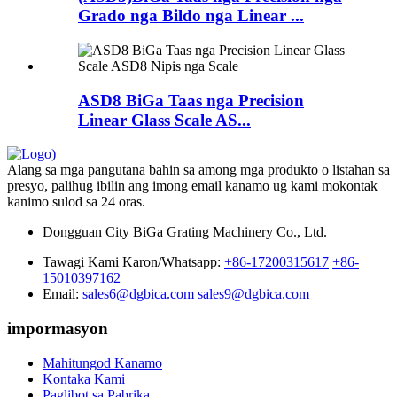
Grado nga Bildo nga Linear ...
ASD8 BiGa Taas nga Precision
Linear Glass Scale AS...
Alang sa mga pangutana bahin sa among mga produkto o listahan sa
presyo, palihug ibilin ang imong email kanamo ug kami mokontak
kanimo sulod sa 24 oras.
Dongguan City BiGa Grating Machinery Co., Ltd.
Tawagi Kami Karon/Whatsapp:
+86-17200315617
+86-
15010397162
Email:
sales6@dgbica.com
sales9@dgbica.com
impormasyon
Mahitungod Kanamo
Kontaka Kami
Paglibot sa Pabrika