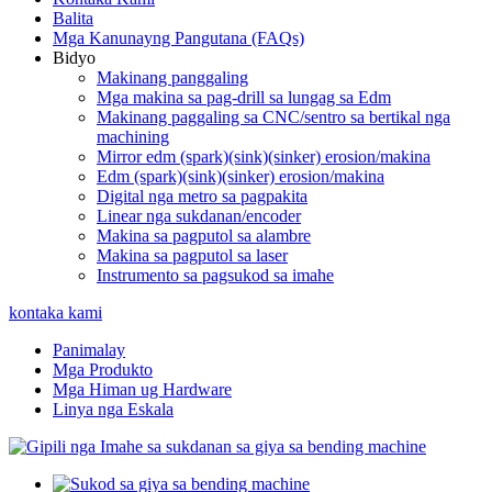
Balita
Mga Kanunayng Pangutana (FAQs)
Bidyo
Makinang panggaling
Mga makina sa pag-drill sa lungag sa Edm
Makinang paggaling sa CNC/sentro sa bertikal nga
machining
Mirror edm (spark)(sink)(sinker) erosion/makina
Edm (spark)(sink)(sinker) erosion/makina
Digital nga metro sa pagpakita
Linear nga sukdanan/encoder
Makina sa pagputol sa alambre
Makina sa pagputol sa laser
Instrumento sa pagsukod sa imahe
kontaka kami
Panimalay
Mga Produkto
Mga Himan ug Hardware
Linya nga Eskala