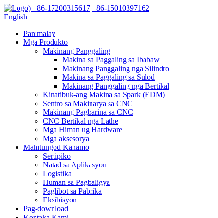
+86-17200315617
+86-15010397162
English
Panimalay
Mga Produkto
Makinang Panggaling
Makina sa Paggaling sa Ibabaw
Makinang Panggaling nga Silindro
Makina sa Paggaling sa Sulod
Makinang Panggaling nga Bertikal
Kinatibuk-ang Makina sa Spark (EDM)
Sentro sa Makinarya sa CNC
Makinang Pagbarina sa CNC
CNC Bertikal nga Lathe
Mga Himan ug Hardware
Mga aksesorya
Mahitungod Kanamo
Sertipiko
Natad sa Aplikasyon
Logistika
Human sa Pagbaligya
Paglibot sa Pabrika
Eksibisyon
Pag-download
Kontaka Kami