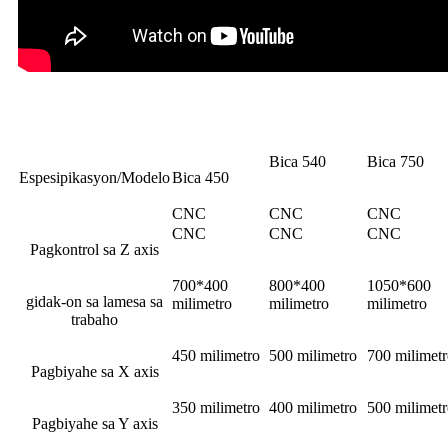
Bica 540
Bica 750
Espesipikasyon/Modelo
Bica 450
CNC
CNC
CNC
CNC
CNC
CNC
Pagkontrol sa Z axis
700*400
800*400
1050*600
gidak-on sa lamesa sa
milimetro
milimetro
milimetro
trabaho
450 milimetro
500 milimetro
700 milimet
Pagbiyahe sa X axis
350 milimetro
400 milimetro
500 milimet
Pagbiyahe sa Y axis