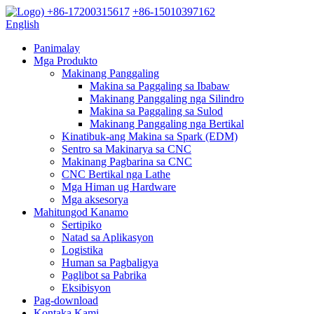
+86-17200315617
+86-15010397162
English
Panimalay
Mga Produkto
Makinang Panggaling
Makina sa Paggaling sa Ibabaw
Makinang Panggaling nga Silindro
Makina sa Paggaling sa Sulod
Makinang Panggaling nga Bertikal
Kinatibuk-ang Makina sa Spark (EDM)
Sentro sa Makinarya sa CNC
Makinang Pagbarina sa CNC
CNC Bertikal nga Lathe
Mga Himan ug Hardware
Mga aksesorya
Mahitungod Kanamo
Sertipiko
Natad sa Aplikasyon
Logistika
Human sa Pagbaligya
Paglibot sa Pabrika
Eksibisyon
Pag-download
Kontaka Kami