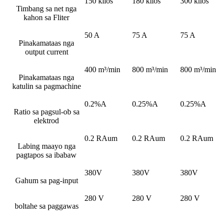
150 kilos
180 kilos
300 kilos
Timbang sa net nga
kahon sa Fliter
50 A
75 A
75 A
Pinakamataas nga
output current
400 m³/min
800 m³/min
800 m³/min
Pinakamataas nga
katulin sa pagmachine
0.2%A
0.25%A
0.25%A
Ratio sa pagsul-ob sa
elektrod
0.2 RAum
0.2 RAum
0.2 RAum
Labing maayo nga
pagtapos sa ibabaw
380V
380V
380V
Gahum sa pag-input
280 V
280 V
280 V
boltahe sa paggawas