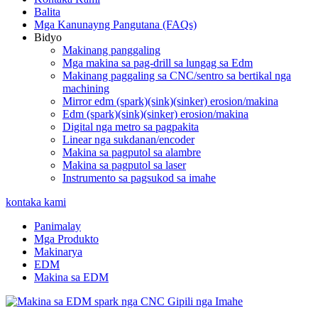
Balita
Mga Kanunayng Pangutana (FAQs)
Bidyo
Makinang panggaling
Mga makina sa pag-drill sa lungag sa Edm
Makinang paggaling sa CNC/sentro sa bertikal nga
machining
Mirror edm (spark)(sink)(sinker) erosion/makina
Edm (spark)(sink)(sinker) erosion/makina
Digital nga metro sa pagpakita
Linear nga sukdanan/encoder
Makina sa pagputol sa alambre
Makina sa pagputol sa laser
Instrumento sa pagsukod sa imahe
kontaka kami
Panimalay
Mga Produkto
Makinarya
EDM
Makina sa EDM