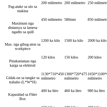
200 milimetro
200 milimetro
250 milimet
Pag-atake sa ulo sa
makina
450 milimetro
580mm
850 milimet
Maximum nga
distansya sa lamesa
ngadto sa quill
1200 ka kilo
1500 ka kilo
2000 ka kilo
Max. nga gibug-aton sa
workpiece
120 kilos
150 kilos
200 kilos
Pinakamataas nga
karga sa elektrod
1130*710*450
1300*720*475
1650*1100*
Gidak-on sa tangke sa
milimetro
milimetro
milimetro
trabaho (L*W*H)
400 ka litro
460 ka litro
980 ka litro
Kapasidad sa Fliter
Box