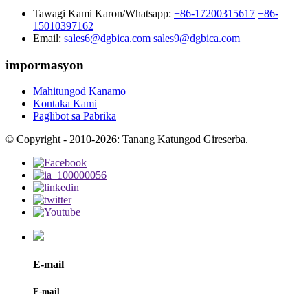
Tawagi Kami Karon/Whatsapp:
+86-17200315617
+86-
15010397162
Email:
sales6@dgbica.com
sales9@dgbica.com
impormasyon
Mahitungod Kanamo
Kontaka Kami
Paglibot sa Pabrika
© Copyright - 2010-2026: Tanang Katungod Gireserba.
E-mail
E-mail