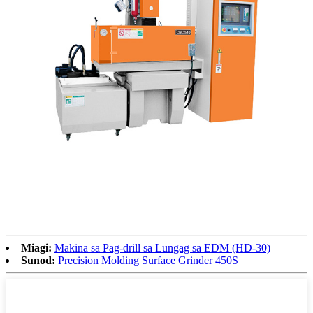
Miagi:
Makina sa Pag-drill sa Lungag sa EDM (HD-30)
Sunod:
Precision Molding Surface Grinder 450S