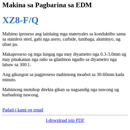
Makina sa Pagbarina sa EDM
XZ8-F/Q
Mahimo iproseso ang lainlaing mga materyales sa konduktibo sama
sa stainless steel, gahi nga asero, carbide, tumbaga, aluminyo, ug
uban pa.
Makaproseso og mga lungag nga may diyametro nga 0.3-3.0mm ug
may pinakataas nga ratio sa giladmon ngadto sa diyametro nga
labaw sa 300:1.
Ang gikusgon sa pagproseso mahimong moabot sa 30-60mm kada
minuto.
Mahimong motuhop direkta gikan sa nagsandig nga nawong ug
kurbadong nawong.
Padad-i kami og email
I-download isip PDF