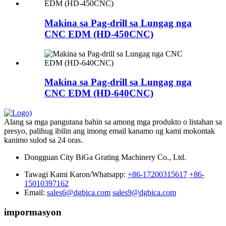
Makina sa Pag-drill sa Lungag nga
CNC EDM (HD-450CNC)
Makina sa Pag-drill sa Lungag nga
CNC EDM (HD-640CNC)
Alang sa mga pangutana bahin sa among mga produkto o listahan sa
presyo, palihug ibilin ang imong email kanamo ug kami mokontak
kanimo sulod sa 24 oras.
Dongguan City BiGa Grating Machinery Co., Ltd.
Tawagi Kami Karon/Whatsapp:
+86-17200315617
+86-
15010397162
Email:
sales6@dgbica.com
sales9@dgbica.com
impormasyon