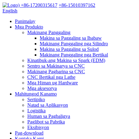
+86-17200315617
+86-15010397162
English
Panimalay
Mga Produkto
Makinang Panggaling
Makina sa Paggaling sa Ibabaw
Makinang Panggaling nga Silindro
Makina sa Paggaling sa Sulod
Makinang Panggaling nga Bertikal
Kinatibuk-ang Makina sa Spark (EDM)
Sentro sa Makinarya sa CNC
Makinang Pagbarina sa CNC
CNC Bertikal nga Lathe
Mga Himan ug Hardware
Mga aksesorya
Mahitungod Kanamo
Sertipiko
Natad sa Aplikasyon
Logistika
Human sa Pagbaligya
Paglibot sa Pabrika
Eksibisyon
Pag-download
Kontaka Kami