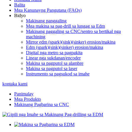
Balita
Mga Kanunayng Pangutana (FAQs)
Bidyo
Makinang panggaling
Mga makina sa pag-drill sa lungag sa Edm
Makinang paggaling sa CNC/sentro sa bertikal nga
machining
Mirror edm (spark)(sink)(sinker) erosion/makina
Edm (spark)(sink)(sinker) erosion/makina
Digital nga metro sa pagpakita
Linear nga sukdanan/encoder
Makina sa pagputol sa alambre
Makina sa pagputol sa laser
Instrumento sa pagsukod sa imahe
kontaka kami
Panimalay
Mga Produkto
Makinang Pagbarina sa CNC